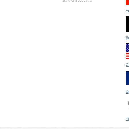
золота и серебра
А
Б
С
Ф
Ч