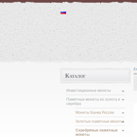
Монеты "http://moneta.1kzn.ru"
Г
Каталог
м
Инвестиционные монеты
Памятные монеты из золота и
серебра
Монеты Банка России
Золотые памятные монеты
Серебряные памятные
монеты