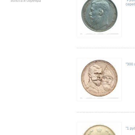
"Рубл
золота и серебра
сере
"300 
"1 ру