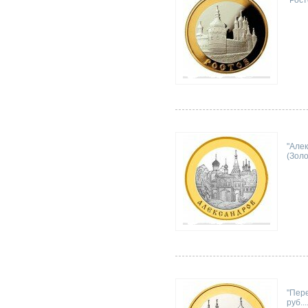
"Рост
"Алек
(Золо
"Пере
руб...